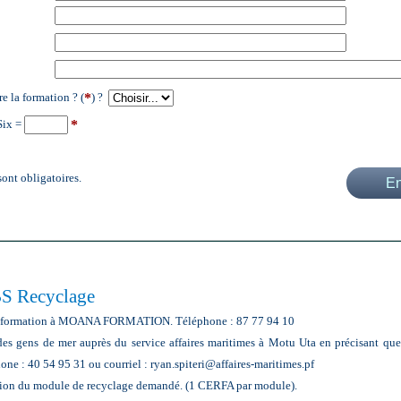
*
e la formation ? (
) ?
*
Six =
sont obligatoires.
BS Recyclage
 la formation à MOANA FORMATION. Téléphone : 87 77 94 10
des gens de mer auprès du service affaires maritimes à Motu Uta en précisant que
ne : 40 54 95 31 ou courriel : ryan.spiteri@affaires-maritimes.pf
tion du module de recyclage demandé. (1 CERFA par module).