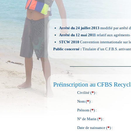
Arrêté du 24 juillet 2013
modifié par arrêté d
Arrêté du 12 mai 2011
relatif aux agréments 
STCW 2010
Convention internationale sur l
Public concerné :
Titulaire d’un C.F.B.S. arriva
Préinscription au CFBS Recyc
*
Civilité (
) :
*
Nom (
) :
*
Prénom (
) :
*
N° de Marin (
) :
*
Date de naissance (
) :