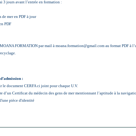
i 3 jours avant l’entrée en formation :
s de mer en PDF à jour
 en PDF
s à MOANA FORMATION par mail à moana.formation@gmail.com au format PDF à l’u
recyclage.
 d’admission :
r le document CERFA ci joint pour chaque U.V.
ire d’un Certificat du médecin des gens de mer mentionnant l’aptitude à la navigati
'une pièce d'identité